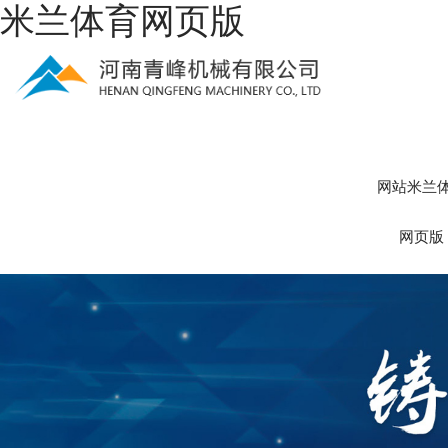
米兰体育网页版
网站米兰
网页版