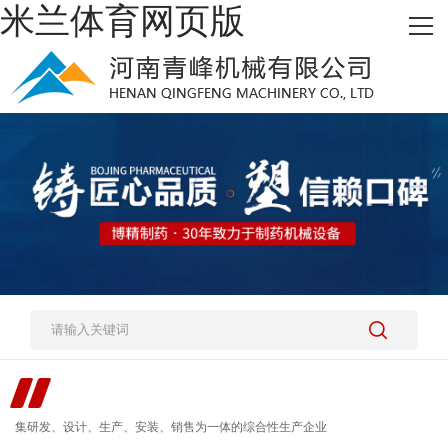
米兰体育网页版
网站米兰体育网页版
热销产品
施工案例
新闻资讯
关于我们
人才招聘
米兰体育网页版-米兰体育(中国)官方在线登录
集研发、设计、生产、安装、销售为一体的综合性生产企业