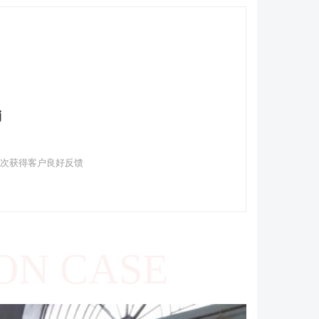
销
多次获得客户良好反馈
ON CASE