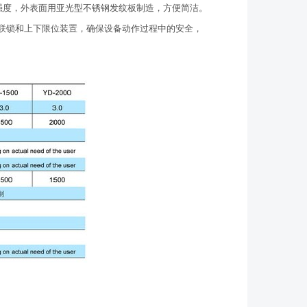
强度，外表面用亚光型不锈钢发纹板制造，方便简洁。
联锁和上下限位装置，确保设备动作过程中的安全，