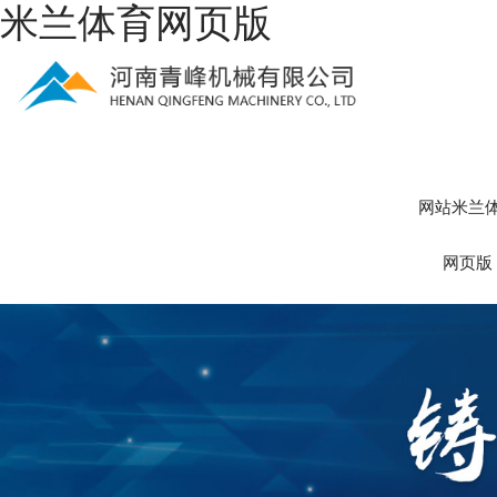
米兰体育网页版
网站米兰
网页版