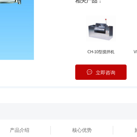
相关产品：
CH-10型搅拌机
V
立即咨询
产品介绍
核心优势