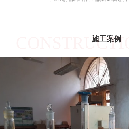
CONSTRUCTI
施工案例