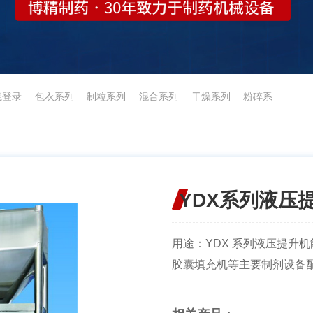
线登录
包衣系列
制粒系列
混合系列
干燥系列
粉碎系
YDX系列液压
用途：YDX 系列液压提升
胶囊填充机等主要制剂设备配