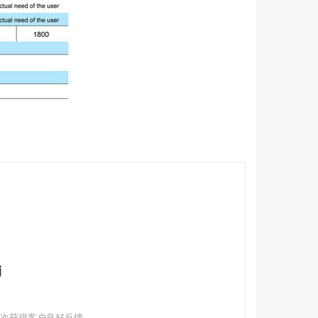
销
多次获得客户良好反馈