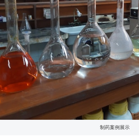
制药案例展示