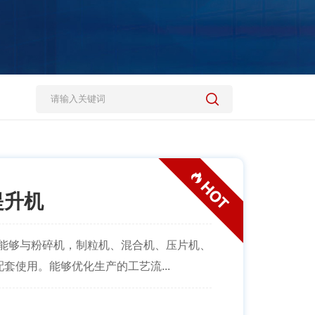
提升机
机能够与粉碎机，制粒机、混合机、压片机、
套使用。能够优化生产的工艺流...