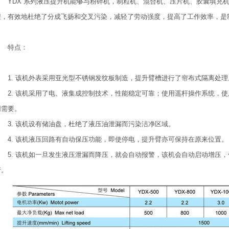
YDX 系列液压提升机能够与粉碎机，制粒机、混合机、压片机、胶囊填充
程，有效地杜绝了分成飞扬和交叉污染，减轻了劳动强度，提高了工作效率，是制
特点：
1. 该机外表采用亚光型不锈钢发纹板制造，提升臂槽进行了帘布式隔离处
2. 该机采用了电、液集成控制技术，性能稳定可靠；使用遥杆操作系统，
同需要。
3. 该机设有储油盘，杜绝了液压油泄漏而污染洁净区域。
4. 该机液压回路有自动保压功能，即使停电，提升臂亦可保持在原来位置。
5. 该机如一旦发生液压泄漏而降压，就会自动报警，该机会自动启动增压
产。