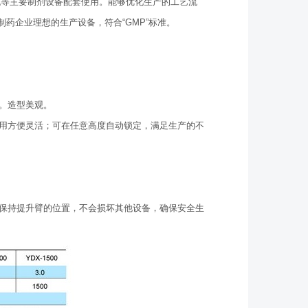
机等主要制剂设备配套使用。能够优化生产的工艺流
药企业理想的生产设备，符合“GMP”标准。
理。造型美观。
使用方便灵活；可在任意高度自动锁定，满足生产的不
，保持提升臂的位置，不会损坏其他设备，确保安全生