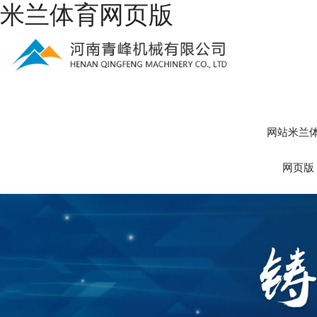
米兰体育网页版
网站米兰
网页版