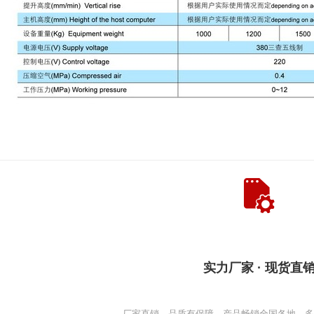
实力厂家 · 现货直
厂家直销、品质有保障，产品畅销全国各地，